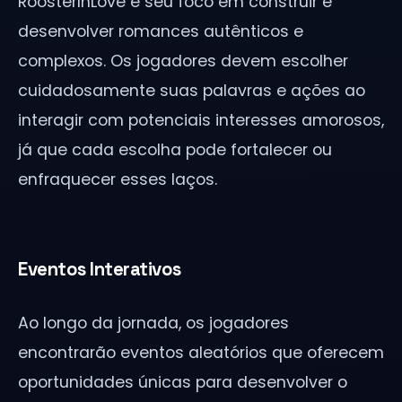
RoosterInLove é seu foco em construir e
desenvolver romances autênticos e
complexos. Os jogadores devem escolher
cuidadosamente suas palavras e ações ao
interagir com potenciais interesses amorosos,
já que cada escolha pode fortalecer ou
enfraquecer esses laços.
Eventos Interativos
Ao longo da jornada, os jogadores
encontrarão eventos aleatórios que oferecem
oportunidades únicas para desenvolver o