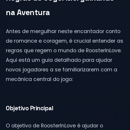
na Aventura
Antes de mergulhar neste encantador conto
de romance e coragem, é crucial entender as
regras que regem o mundo de RoosterInLove.
Aqui está um guia detalhado para ajudar
novos jogadores a se familiarizarem com a
mecânica central do jogo:
Objetivo Principal
O objetivo de RoosterInLove é ajudar o