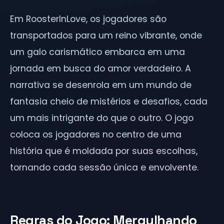
Em RoosterInLove, os jogadores são
transportados para um reino vibrante, onde
um galo carismático embarca em uma
jornada em busca do amor verdadeiro. A
narrativa se desenrola em um mundo de
fantasia cheio de mistérios e desafios, cada
um mais intrigante do que o outro. O jogo
coloca os jogadores no centro de uma
história que é moldada por suas escolhas,
tornando cada sessão única e envolvente.
Regras do Jogo: Mergulhando