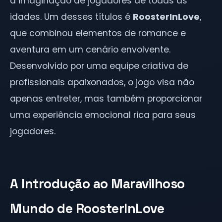
a imaginação de jogadores de todas as
idades. Um desses títulos é
RoosterInLove
,
que combinou elementos de romance e
aventura em um cenário envolvente.
Desenvolvido por uma equipe criativa de
profissionais apaixonados, o jogo visa não
apenas entreter, mas também proporcionar
uma experiência emocional rica para seus
jogadores.
A Introdução ao Maravilhoso
Mundo de RoosterInLove