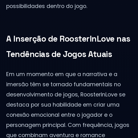
possibilidades dentro do jogo.
A Inserção de RoosterInLove nas
Tendências de Jogos Atuais
Em um momento em que a narrativa e a
imersão têm se tornado fundamentais no
desenvolvimento de jogos, RoosterInLove se
destaca por sua habilidade em criar uma
conexão emocional entre o jogador e o
personagem principal. Com frequência, jogos
que combinam aventura e romance