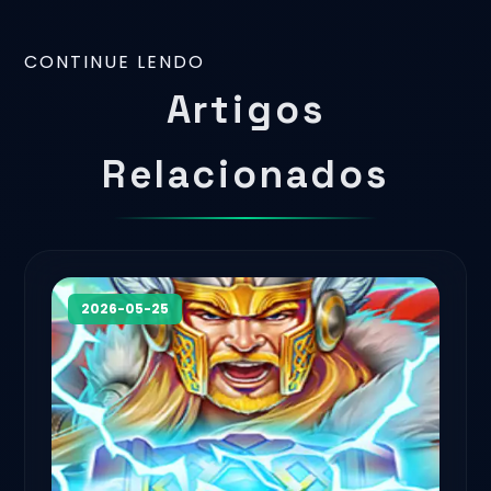
CONTINUE LENDO
Artigos
Relacionados
2026-05-25