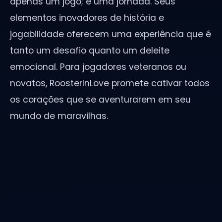
apenas um jogo; é uma jornada. Seus
elementos inovadores de história e
jogabilidade oferecem uma experiência que é
tanto um desafio quanto um deleite
emocional. Para jogadores veteranos ou
novatos, RoosterInLove promete cativar todos
os corações que se aventurarem em seu
mundo de maravilhas.