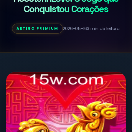
Conquistou Corações
2026-05-16
3 min de leitura
ARTIGO PREMIUM