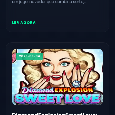
um jogo inovador que combina sorte,
estratégia e diversão em um novo formato
inovador.
LER AGORA
2026-08-04