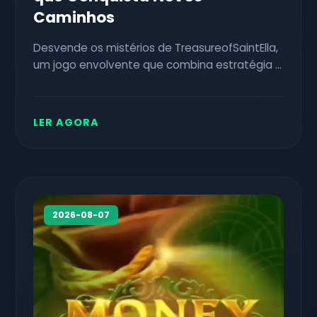
Caminhos
Desvende os mistérios de TreasureofSaintElla,
um jogo envolvente que combina estratégia e
aventura com as últimas tendências do jogo
online.
LER AGORA
2026-08-07