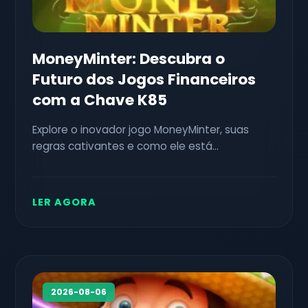
MoneyMinter: Descubra o
Futuro dos Jogos Financeiros
com a Chave K85
Explore o inovador jogo MoneyMinter, suas
regras cativantes e como ele está
influenciando o mercado atual de jogos
financeiros.
LER AGORA
2026-08-06