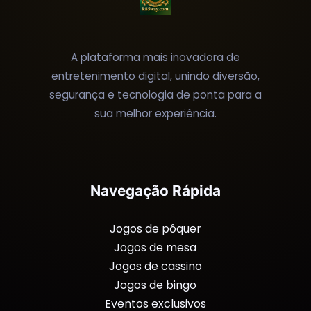
A plataforma mais inovadora de
entretenimento digital, unindo diversão,
segurança e tecnologia de ponta para a
sua melhor experiência.
Navegação Rápida
Jogos de pôquer
Jogos de mesa
Jogos de cassino
Jogos de bingo
Eventos exclusivos