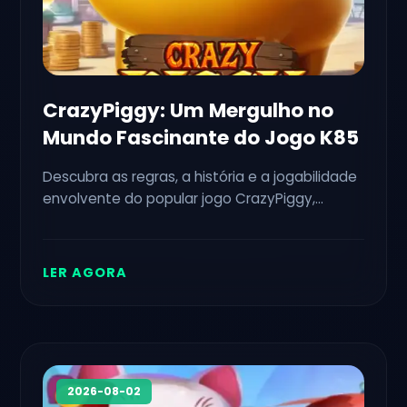
CrazyPiggy: Um Mergulho no
Mundo Fascinante do Jogo K85
Descubra as regras, a história e a jogabilidade
envolvente do popular jogo CrazyPiggy,
explorando seu impacto atual no universo dos
games.
LER AGORA
2026-08-02