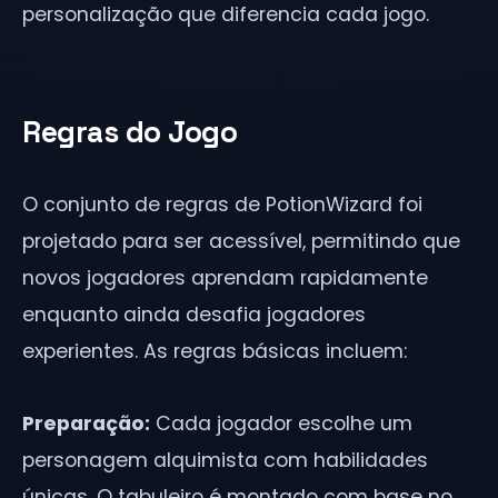
personalização que diferencia cada jogo.
Regras do Jogo
O conjunto de regras de PotionWizard foi
projetado para ser acessível, permitindo que
novos jogadores aprendam rapidamente
enquanto ainda desafia jogadores
experientes. As regras básicas incluem:
Preparação:
Cada jogador escolhe um
personagem alquimista com habilidades
únicas. O tabuleiro é montado com base no