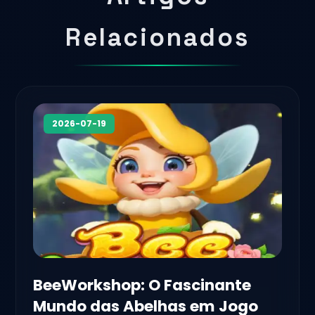
Relacionados
2026-07-19
BeeWorkshop: O Fascinante
Mundo das Abelhas em Jogo