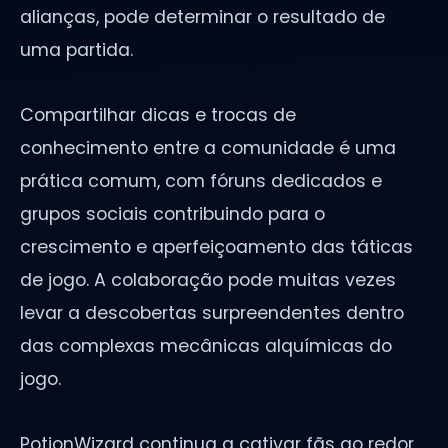
alianças, pode determinar o resultado de
uma partida.
Compartilhar dicas e trocas de
conhecimento entre a comunidade é uma
prática comum, com fóruns dedicados e
grupos sociais contribuindo para o
crescimento e aperfeiçoamento das táticas
de jogo. A colaboração pode muitas vezes
levar a descobertas surpreendentes dentro
das complexas mecânicas alquímicas do
jogo.
PotionWizard continua a cativar fãs ao redor