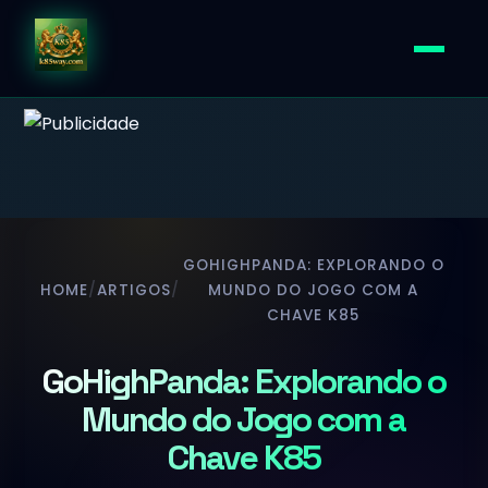
GOHIGHPANDA: EXPLORANDO O
HOME
/
ARTIGOS
/
MUNDO DO JOGO COM A
CHAVE K85
GoHighPanda: Explorando o
Mundo do Jogo com a
Chave K85