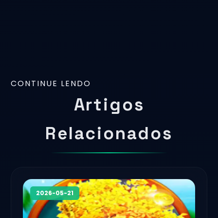
CONTINUE LENDO
Artigos
Relacionados
2026-05-21