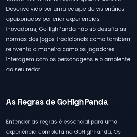
Desenvolvido por uma equipe de visionários
apaixonados por criar experiências
inovadoras, GoHighPanda não só desafia as
normas dos jogos tradicionais como também
reinventa a maneira como os jogadores
interagem com os personagens e o ambiente
ao seu redor.
As Regras de GoHighPanda
Entender as regras é essencial para uma
experiência completa no GoHighPanda. Os