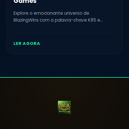
Games
Explore o emocionante universo de
BlazingWins com a palavra-chave K85 e
descubra suas regras inovadoras e
jogabilidade envolvente.
LER AGORA