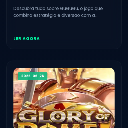
Descubra tudo sobre GuGuGu, o jogo que
combina estratégia e diversão com a
palavra-chave K85, suas regras, introdução e
impacto recente no mundo dos games.
LER AGORA
2026-06-26