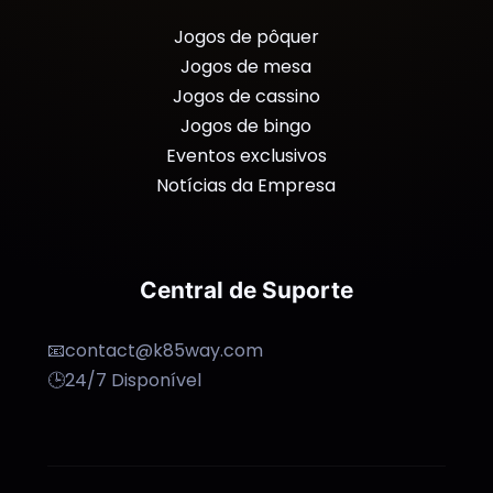
Jogos de pôquer
Jogos de mesa
Jogos de cassino
Jogos de bingo
Eventos exclusivos
Notícias da Empresa
Central de Suporte
📧
contact@k85way.com
🕒
24/7 Disponível