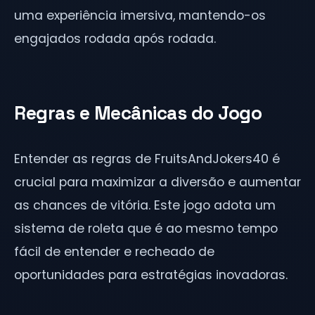
uma experiência imersiva, mantendo-os
engajados rodada após rodada.
Regras e Mecânicas do Jogo
Entender as regras de FruitsAndJokers40 é
crucial para maximizar a diversão e aumentar
as chances de vitória. Este jogo adota um
sistema de roleta que é ao mesmo tempo
fácil de entender e recheado de
oportunidades para estratégias inovadoras.