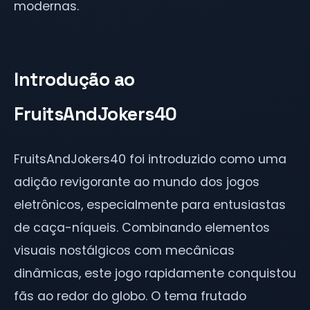
modernas.
Introdução ao
FruitsAndJokers40
FruitsAndJokers40 foi introduzido como uma
adição revigorante ao mundo dos jogos
eletrônicos, especialmente para entusiastas
de caça-níqueis. Combinando elementos
visuais nostálgicos com mecânicas
dinâmicas, este jogo rapidamente conquistou
fãs ao redor do globo. O tema frutado